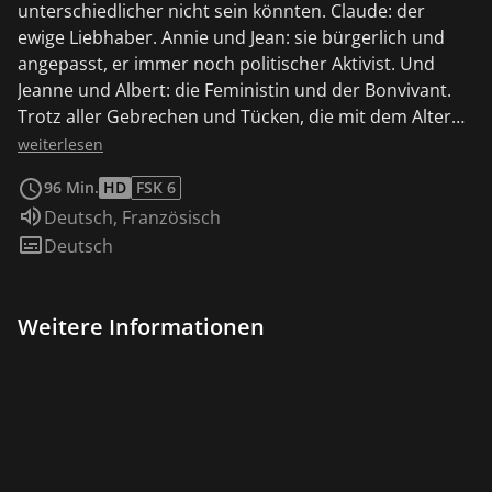
unterschiedlicher nicht sein könnten. Claude: der
ewige Liebhaber. Annie und Jean: sie bürgerlich und
angepasst, er immer noch politischer Aktivist. Und
Jeanne und Albert: die Feministin und der Bonvivant.
Trotz aller Gebrechen und Tücken, die mit dem Alter
einhergehen, fühlen sie sich eigentlich noch vital, voller
weiterlesen
Energie. Um dem Altersheim zu entgehen, entwickeln
96 Min.
HD
FSK 6
sie einen kühnen Plan. Sie werden zusammenziehen
Sprache:
Deutsch
,
Französisch
und unter einem Dach gemeinsam den Rest ihres
Untertitel:
Deutsch
Lebens verbringen. Um das Miteinander in der
Wohngemeinschaft leichter zu gestalten, heuert
Jeanne den jungen Studenten Dirk an, dessen
Weitere Informationen
Anwesenheit verborgene Wünsche und bislang streng
gehütete Geheimnisse an den Tag bringt... Und wenn
wir alle zusammenziehen? ist ein wunderbar
warmherziger Film, getragen von einem Ensemble
großartiger Schauspieler wie Guy Bedos, Daniel Brühl,
Geraldine Chaplin, Jane Fonda, Claude Rich und Pierre
Richard.