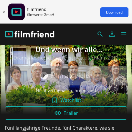
filmfriend
Download
filmwerte GmbH
Und wenn wir alle
zusammenziehen?
Drama/Komödie, Frankreich/Deutschland 2012
Film abspielen
Nicht verfügbar in Ihrem Land
Watchlist
Trailer
Fünf langjährige Freunde, fünf Charaktere, wie sie