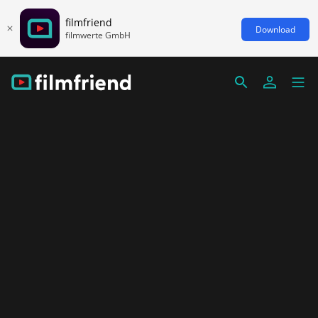
filmfriend
Download
filmwerte GmbH